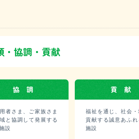
みどり苑ケアプランステーション
ケアハウスグリーンホーム
頼・協調・貢献
みどり苑デイサービスセンター
特別養護老人ホームみどり苑宗像
協調
貢献
特別養護老人ホームみどり苑宗像ショートステイ
用者さま、ご家族さま
福祉を通じ、社会・
域と協調して発展する
貢献する誠意あふれ
施設
施設
プライバシーポリシ