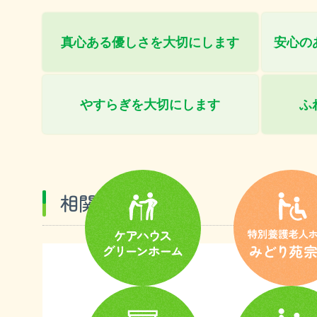
真心ある優しさを
大切にします
安心の
やすらぎを
大切にします
ふ
相関図