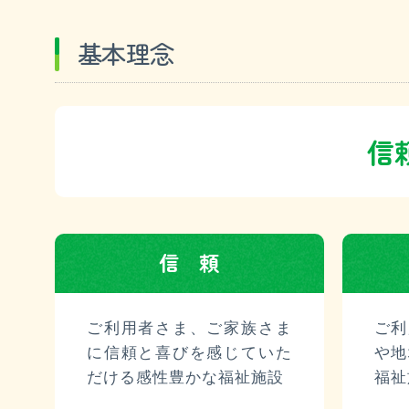
基本理念
沿革・概要
情報公開
信
広報誌
信頼
ご利用者さま、ご家族さま
ご利
に信頼と喜びを感じていた
や地
だける感性豊かな福祉施設
福祉