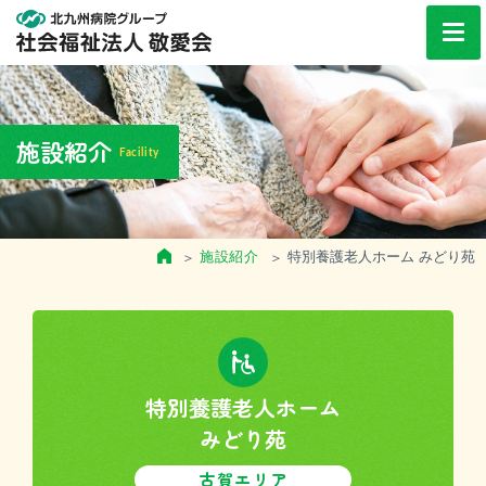
HOME
施設紹介
Facility
お知らせ
HOME
施設紹介
特別養護老人ホーム みどり苑
敬愛会について
施設紹介
特別養護老人ホーム
入居のお手続き
みどり苑
古賀エリア