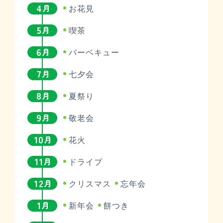
4
月
お花見
5
月
喫茶
6
月
バーベキュー
7
月
七夕会
8
月
夏祭り
9
月
敬老会
10
月
花火
11
月
ドライブ
12
月
クリスマス
忘年会
1
月
新年会
餅つき